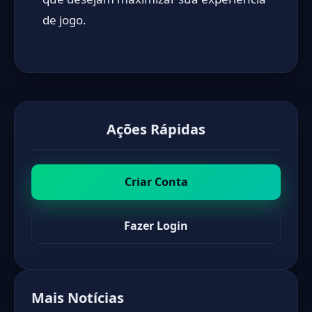
de jogo.
Ações Rápidas
Criar Conta
Fazer Login
Mais Notícias