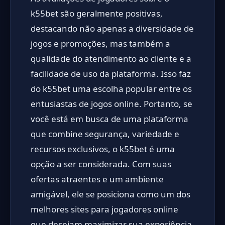
k55bet são geralmente positivas,
destacando não apenas a diversidade de
jogos e promoções, mas também a
qualidade do atendimento ao cliente e a
facilidade de uso da plataforma. Isso faz
do k55bet uma escolha popular entre os
entusiastas de jogos online. Portanto, se
você está em busca de uma plataforma
que combine segurança, variedade e
recursos exclusivos, o k55bet é uma
opção a ser considerada. Com suas
ofertas atraentes e um ambiente
amigável, ele se posiciona como um dos
melhores sites para jogadores online
que desejam maximizar sua experiência