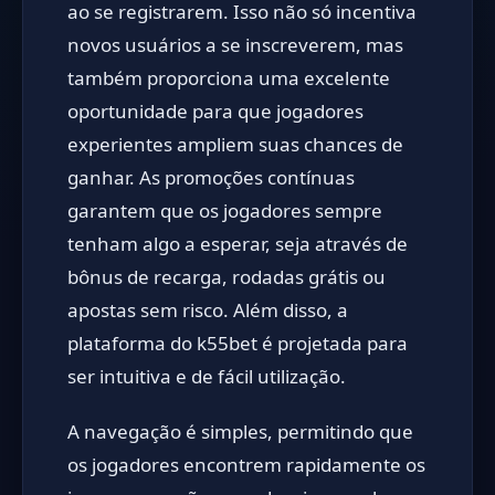
ao se registrarem. Isso não só incentiva
novos usuários a se inscreverem, mas
também proporciona uma excelente
oportunidade para que jogadores
experientes ampliem suas chances de
ganhar. As promoções contínuas
garantem que os jogadores sempre
tenham algo a esperar, seja através de
bônus de recarga, rodadas grátis ou
apostas sem risco. Além disso, a
plataforma do k55bet é projetada para
ser intuitiva e de fácil utilização.
A navegação é simples, permitindo que
os jogadores encontrem rapidamente os