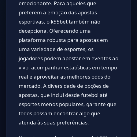
emocionante. Para aqueles que
preferem a emoção das apostas
esportivas, o k55bet também não
decepciona. Oferecendo uma
plataforma robusta para apostas em
uma variedade de esportes, os
jogadores podem apostar em eventos ao
vivo, acompanhar estatísticas em tempo
real e aproveitar as melhores odds do
mercado. A diversidade de opções de
apostas, que inclui desde futebol até
esportes menos populares, garante que
todos possam encontrar algo que
atenda às suas preferências.